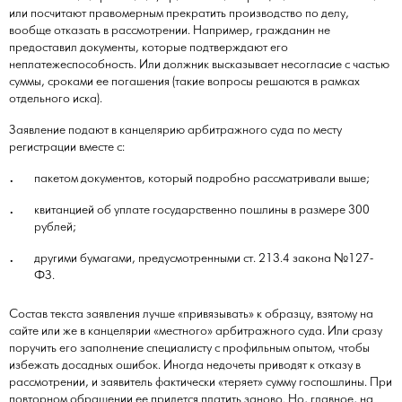
или посчитают правомерным прекратить производство по делу,
вообще отказать в рассмотрении. Например, гражданин не
предоставил документы, которые подтверждают его
неплатежеспособность. Или должник высказывает несогласие с частью
суммы, сроками ее погашения (такие вопросы решаются в рамках
отдельного иска).
Заявление подают в канцелярию арбитражного суда по месту
регистрации вместе с:
пакетом документов, который подробно рассматривали выше;
квитанцией об уплате государственно пошлины в размере 300
рублей;
другими бумагами, предусмотренными ст. 213.4 закона №127-
ФЗ.
Состав текста заявления лучше «привязывать» к образцу, взятому на
сайте или же в канцелярии «местного» арбитражного суда. Или сразу
поручить его заполнение специалисту с профильным опытом, чтобы
избежать досадных ошибок. Иногда недочеты приводят к отказу в
рассмотрении, и заявитель фактически «теряет» сумму госпошлины. При
повторном обращении ее придется платить заново. Но, главное, на