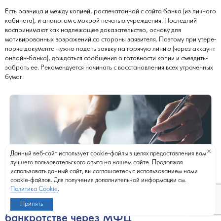
Есть разница и между копией, распечатанной с сайта банка (из личного
кабинета), и аналогом с мокрой печатью учреждения. Последний
воспринимают как надлежащее доказательство, основу для
мотивированных возражений со стороны заявителя. Поэтому при утере-
порче документа нужно подать заявку на горячую линию (через аккаунт
онлайн-банка), дождаться сообщения о готовности копии и съездить-
забрать ее. Рекомендуется начинать с восстановления всех утраченных
бумаг.
Данный веб-сайт использует cookie-файлы в целях предоставления вам
лучшего пользовательского опыта на нашем сайте. Продолжая
использовать данный сайт, вы соглашаетесь с использованием нами
cookie-файлов. Для получения дополнительной информации см.
Политика Cookie
.
Требования к должникам при
Принять
банкротстве через МФЦ