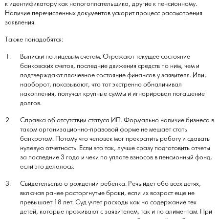
к идентификатору как налогоплательщика, другие к пенсионному.
Наличие перечисленных документов ускорит процесс рассмотрения
заявления.
Также понадобятся:
Выписки по лицевым счетам. Отражают текущее состояние
банковских счетов, последние движения средств по ним, чем и
подтверждают плачевное состояние финансов у заявителя. Или,
наоборот, показывают, что тот экстренно обналичивал
накопления, получал крупные суммы и игнорировал погашение
долгов.
Справка об отсутствии статуса ИП. Формально наличие бизнеса в
таком организационно-правовой форме не мешает стать
банкротом. Потому что человек мог прекратить работу и сдавать
нулевую отчетность. Если это так, лучше сразу подготовить отчеты
за последние 3 года и чеки по уплате взносов в пенсионный фонд,
если это делалось.
Свидетельство о рождении ребенка. Речь идет обо всех детях,
включая ранее расторгнутые браки, если их возраст еще не
превышает 18 лет. Суд учтет расходы как на содержание тех
детей, которые проживают с заявителем, так и по алиментам. При