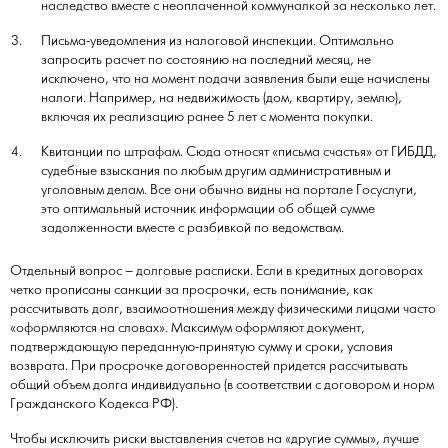
наследство вместе с неоплаченной коммуналкой за несколько лет.
Письма-уведомления из налоговой инспекции. Оптимально
запросить расчет по состоянию на последний месяц, не
исключено, что на момент подачи заявления были еще начислены
налоги. Например, на недвижимость (дом, квартиру, землю),
включая их реализацию ранее 5 лет с момента покупки.
Квитанции по штрафам. Сюда относят «письма счастья» от ГИБДД,
судебные взыскания по любым другим административным и
уголовным делам. Все они обычно видны на портале Госуслуги,
это оптимальный источник информации об общей сумме
задолженности вместе с разбивкой по ведомствам.
Отдельный вопрос – долговые расписки. Если в кредитных договорах
четко прописаны санкции за просрочки, есть понимание, как
рассчитывать долг, взаимоотношения между физическими лицами часто
«оформляются на словах». Максимум оформляют документ,
подтверждающую переданную-принятую сумму и сроки, условия
возврата. При просрочке договоренностей придется рассчитывать
общий объем долга индивидуально (в соответствии с договором и норм
Гражданского Кодекса РФ).
Чтобы исключить риски выставления счетов на «другие суммы», лучше