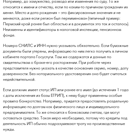
Например, до замужества, развода или изменения по суду. То же
относится к имени и отчеству, если по каким-то причинам гражданин их
менял. Место и дата рождения – это фиксированные значения и не
меняются, даже если регион был переименован (типичный пример:
Пермский край ранее был областью и в документах это так и осталось).
Неизменны и идентификаторы в налоговой инспекции, пенсионном
фонде.
Номера СНИЛС и ИНН нужно указывать обязательно. Если бумажные
документы были утеряны, информацию по ним легко получить в личном
кабинете портала Госуслуги. Там же содержатся и данные по
свидетельствам о браке-его расторжении. При работе через
представителя нужно указать в качестве основания серию, номер, дату
доверенности. Без нотариального удостоверения она будет считаться
недействительной.
Если должник имеет статус ИП или ранее его имел (до истечения 1 года
с даты исключения из базы ЕГРИП), к нему будут применены особые
правила банкротства. Например, придется предоставлять раздельную
информацию по долгам как физического лица и индивидуального
предпринимателя. То же относится к банковским счетам, где могут
оставаться средства. Такая мера необходима, потому что кредиты под
деятельность ИП обычно подразумевают трату на производственные
нужды.