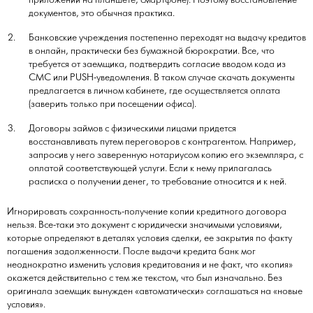
приложении на планшете, смартфоне). Поэтому восстановление
документов, это обычная практика.
Банковские учреждения постепенно переходят на выдачу кредитов
в онлайн, практически без бумажной бюрократии. Все, что
требуется от заемщика, подтвердить согласие вводом кода из
СМС или PUSH-уведомления. В таком случае скачать документы
предлагается в личном кабинете, где осуществляется оплата
(заверить только при посещении офиса).
Договоры займов с физическими лицами придется
восстанавливать путем переговоров с контрагентом. Например,
запросив у него заверенную нотариусом копию его экземпляра, с
оплатой соответствующей услуги. Если к нему прилагалась
расписка о получении денег, то требование относится и к ней.
Игнорировать сохранность-получение копии кредитного договора
нельзя. Все-таки это документ с юридически значимыми условиями,
которые определяют в деталях условия сделки, ее закрытия по факту
погашения задолженности. После выдачи кредита банк мог
неоднократно изменить условия кредитования и не факт, что «копия»
окажется действительно с тем же текстом, что был изначально. Без
оригинала заемщик вынужден «автоматически» соглашаться на «новые
условия».