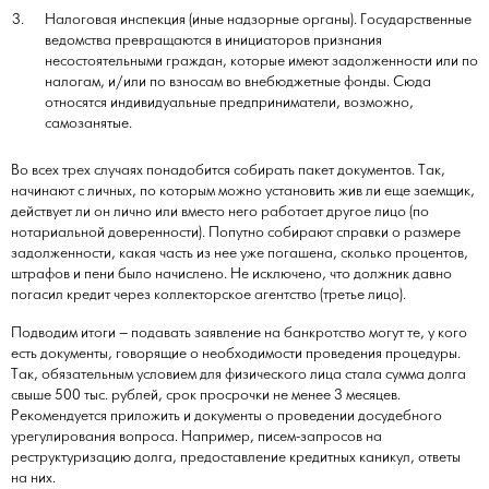
Налоговая инспекция (иные надзорные органы). Государственные
ведомства превращаются в инициаторов признания
несостоятельными граждан, которые имеют задолженности или по
налогам, и/или по взносам во внебюджетные фонды. Сюда
относятся индивидуальные предприниматели, возможно,
самозанятые.
Во всех трех случаях понадобится собирать пакет документов. Так,
начинают с личных, по которым можно установить жив ли еще заемщик,
действует ли он лично или вместо него работает другое лицо (по
нотариальной доверенности). Попутно собирают справки о размере
задолженности, какая часть из нее уже погашена, сколько процентов,
штрафов и пени было начислено. Не исключено, что должник давно
погасил кредит через коллекторское агентство (третье лицо).
Подводим итоги – подавать заявление на банкротство могут те, у кого
есть документы, говорящие о необходимости проведения процедуры.
Так, обязательным условием для физического лица стала сумма долга
свыше 500 тыс. рублей, срок просрочки не менее 3 месяцев.
Рекомендуется приложить и документы о проведении досудебного
урегулирования вопроса. Например, писем-запросов на
реструктуризацию долга, предоставление кредитных каникул, ответы
на них.