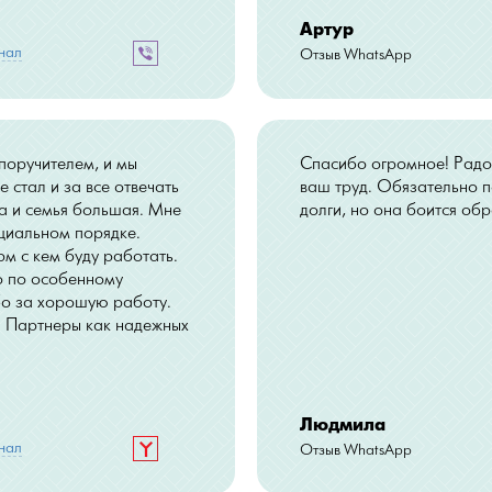
Артур
нал
Отзыв WhatsApp
 поручителем, и мы
Спасибо огромное! Радо
е стал и за все отвечать
ваш труд. Обязательно п
да и семья большая. Мне
долги, но она боится об
циальном порядке.
м с кем буду работать.
о по особенному
ибо за хорошую работу.
 Партнеры как надежных
Людмила
нал
Отзыв WhatsApp