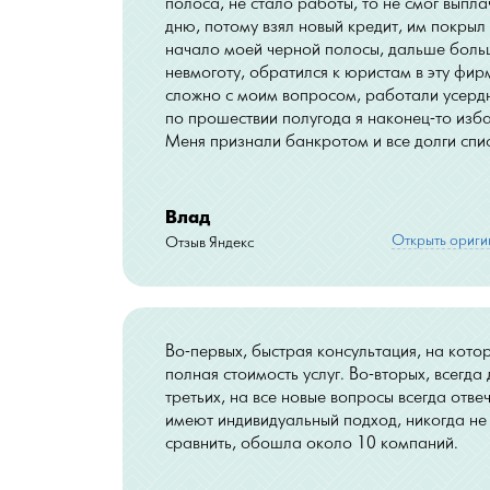
полоса, не стало работы, то не смог выпл
дню, потому взял новый кредит, им покрыл 
начало моей черной полосы, дальше боль
невмоготу, обратился к юристам в эту фи
сложно с моим вопросом, работали усердн
по прошествии полугода я наконец-то изба
Меня признали банкротом и все долги спи
Влад
Открыть ориги
Отзыв Яндекс
Во-первых, быстрая консультация, на кото
полная стоимость услуг. Во-вторых, всегда 
третьих, на все новые вопросы всегда отве
имеют индивидуальный подход, никогда не х
сравнить, обошла около 10 компаний.