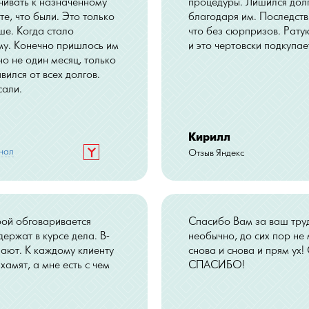
ачивать к назначенному
процедуры. Лишился долг
те, что были. Это только
благодаря им. Последстви
ше. Когда стало
что без сюрпризов. Рату
рму. Конечно пришлось им
и это чертовски подкупае
о не один месяц, только
вился от всех долгов.
сали.
Кирилл
нал
Отзыв Яндекс
рой обговаривается
Спасибо Вам за ваш труд
держат в курсе дела. В-
необычно, до сих пор не
чают. К каждому клиенту
снова и снова и прям у
амят, а мне есть с чем
СПАСИБО!