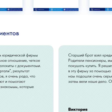
иентов
м юридической фирмы
Старший брат взял кредит
ьное отношение, четкое
Родители пенсионеры, им
олокиты с документами.
покушать купить. Я решил
ргали", результат
в эту фирму за помощью 
, я очень рада, что
нам подошли очень серь
ют и помогают
затем вели наше дело. О
и знакомым, которые
Виктория