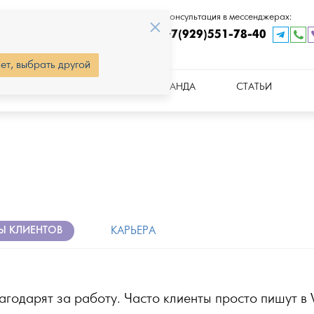
Звонок по России:
Консультация в мессенджерах:
×
+7 (499) 390-37-78
+7(929)551-78-40
ет, выбрать другой
А
СТОИМОСТЬ
КОМАНДА
СТАТЬИ
Ы КЛИЕНТОВ
КАРЬЕРА
благодарят за работу. Часто клиенты просто пишут в