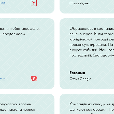
нал
Отзыв Яндекс
ают и любят свое дело.
Обращалась в компанию 
м, продолжаем
пенсионеров. Были серь
юридической помощи реш
проконсультировали. На
в курсе событий. Наш во
последствий, благодарим
Евгения
нал
Отзыв Google
олучалось вполне.
Компания на слуху и не з
огда настала черная
щелкают как орешки. Пр